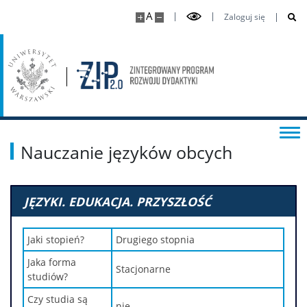
A
Zaloguj się
Nauczanie języków obcych
JĘZYKI. EDUKACJA. PRZYSZŁOŚĆ
Jaki stopień?
Drugiego stopnia
Jaka forma
Stacjonarne
studiów?
Czy studia są
nie