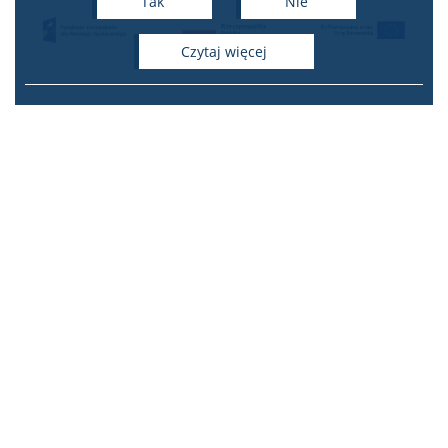
Tak
Nie
czytaj więcej
e-mail: zip2@uw.edu.pl
ul. Krakowskie Przedmieście
26/28
Stary BUW | pok. 206
00-927 Warszawa
tel.: 22 55 24 105
Instagram